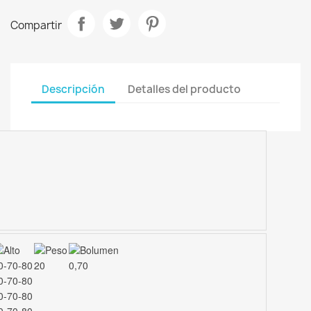
Compartir
Descripción
Detalles del producto
0-70-80
20
0,70
0-70-80
0-70-80