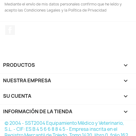
Mediante el envío de mis datos personales confirmo que he leído y
acepto las Condiciones Legales y la Política de Privacidad
Facebook
PRODUCTOS

NUESTRA EMPRESA

SU CUENTA

INFORMACIÓN DE LA TIENDA
keyboard_arrow_down
© 2004 - SST2004 Equipamiento Médico y Veterinario,
S.L. - CIF: ES B 4 5 6 6 8 8 4 5 - Empresa inscrita en el
Registro Mercantil de Toledo, Tomo 1420, libro 0, folio 162,